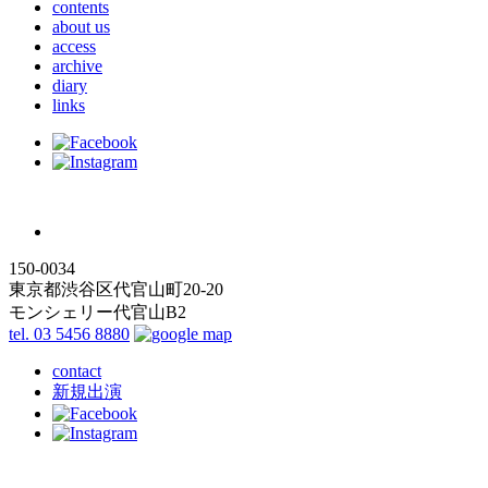
contents
about us
access
archive
diary
links
150-0034
東京都渋谷区代官山町20-20
モンシェリー代官山B2
tel. 03 5456 8880
contact
新規出演