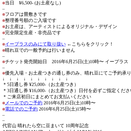
当日 ¥6,500- (お土産なし)
–
フロアは畳敷きです
整理番号順のご入場です
お土産は、アーティストによるオリジナル・デザイン
完全限定生産・非売品です
–
イープラスのみにて取り扱い
←こちらをクリック！
晴れ豆での一般予約は行いません
–
チケット発売開始日 2016年6月25日(土)10時〜 イープラス
–
優先入場・お土産つきの通し券のみ、晴れ豆にてご予約承
↓ ↓ ↓ ↓ ↓ ↓ ↓ ↓ ↓ ↓
＊5日通し券 ¥25,000-（お土産つき）
＊3日通し券 ¥16,000-（お土産つき）日付を必ずご指定くださ
＊ご来店初日にまとめてお支払いください
メールでのご予約
2016年6月25日(土)10時〜
電話でのご予約
2016年6月25日(土)15時〜
–
–
代官山 晴れたら空に豆まいて 10周年記念