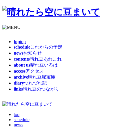
top
top
schedule
これからの予定
news
お知らせ
contents
晴れ豆あれこれ
about us
晴れ豆いろは
access
アクセス
archive
晴れ豆秘宝庫
diary
つれづれ記
links
晴れ豆のつながり
top
schedule
news