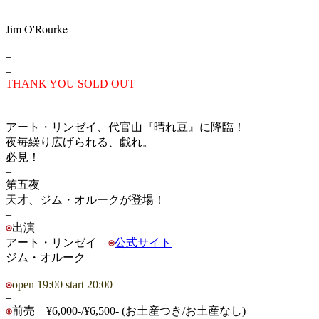
Jim O'Rourke
–
–
THANK YOU SOLD OUT
–
–
アート・リンゼイ、代官山『晴れ豆』に降臨！
夜毎繰り広げられる、戯れ。
必見！
–
第五夜
天才、ジム・オルークが登場！
–
出演
アート・リンゼイ
公式サイト
ジム・オルーク
–
open 19:00 start 20:00
–
前売 ¥6,000-/¥6,500- (お土産つき/お土産なし)