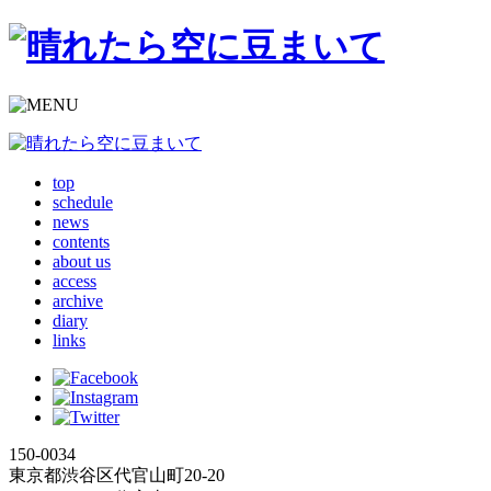
top
schedule
news
contents
about us
access
archive
diary
links
150-0034
東京都渋谷区代官山町20-20