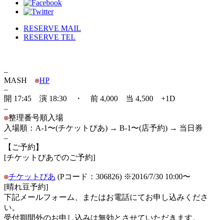
RESERVE MAIL
RESERVE TEL
–
MASH
HP
–
開 17:45 演 18:30 ・ 前 4,000 当 4,500 +1D
–
整理番号順入場
入場順：A-1〜(チケットぴあ) → B-1〜(店予約) → 当日券
–
【ご予約】
[チケットぴあでのご予約]
チケットぴあ
(Pコード：306826) ※2016/7/30 10:00〜
[晴れ豆予約]
下記メールフォーム、またはお電話にてお申し込みくださ
い。
受付期間外のお申し込みは無効とさせていただきます。