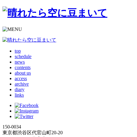
top
schedule
news
contents
about us
access
archive
diary
links
150-0034
東京都渋谷区代官山町20-20