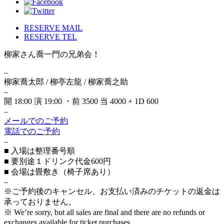
RESERVE MAIL
RESERVE TEL
柳家さん喬一門の兄弟会！
–
柳家喬太郎 / 柳亭左龍 / 柳家喬之助
–
開 18:00 演 19:00 ・前 3500 当 4000 + 1D 600
–
メールでのご予約
電話でのご予約
–
■ 入場は整理番号順
■ 要別途１ドリンク代金600円
■ 会場は畳敷き（椅子席あり）
–
※ご予約後のキャンセル、お支払い済みのチケットの返金は
承っておりません。
※ We’re sorry, but all sales are final and there are no refunds or
exchanges available for ticket purchases.