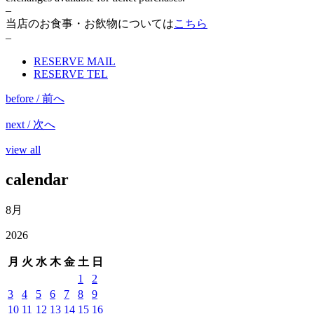
–
当店のお食事・お飲物については
こちら
–
RESERVE MAIL
RESERVE TEL
before / 前へ
next / 次へ
view all
calendar
8月
2026
月
火
水
木
金
土
日
1
2
3
4
5
6
7
8
9
10
11
12
13
14
15
16