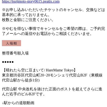
https://tsujimoto-story0615.peatix.com
※お申し込み
いただいたチケットのキャンセル、
交換などは
基本的に承っておりません。
枚数と金額にご注意ください。
※やむを得ない事情でキャンセルをご希望の際は、ご予約完
了メールへの返信やお電話からご相談くださいませ。
整理番号順入場
●●●●●
【晴れたら空に豆まいて
/ HareMame Tokyo
】
東京都渋谷区代官山町
20−20
モンシェリ代官山
B2F
（東横線
代官山駅
から徒歩
1
分
)
代官山駅
中央改札を抜けた正面のポストを超えて
さらに進
んだ右手のビル
B2F
です。
↓
駅からの道順動画