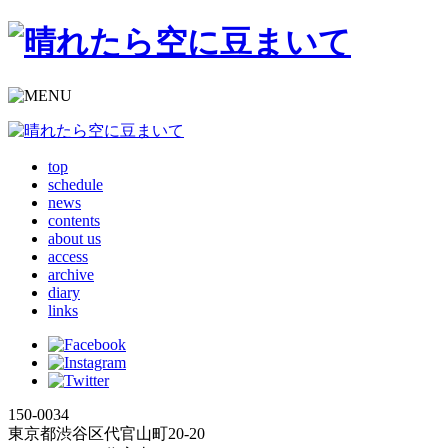
top
schedule
news
contents
about us
access
archive
diary
links
150-0034
東京都渋谷区代官山町20-20