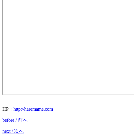
HP
：
http://haremame.com
before / 前へ
next / 次へ