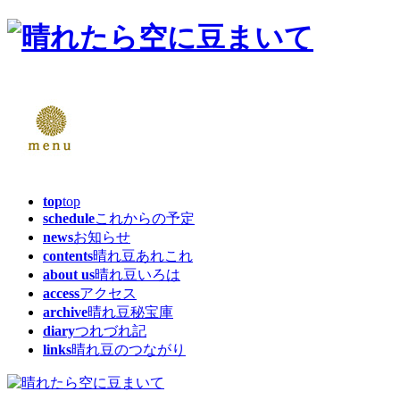
top
top
schedule
これからの予定
news
お知らせ
contents
晴れ豆あれこれ
about us
晴れ豆いろは
access
アクセス
archive
晴れ豆秘宝庫
diary
つれづれ記
links
晴れ豆のつながり