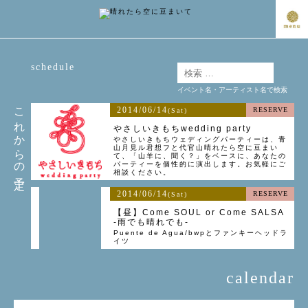
schedule
イベント名・アーティスト名で検索
これからの予定
2014/06/14
RESERVE
(Sat)
やさしいきもちwedding party
やさしいきもちウェディングパーティーは、青
山月見ル君想フと代官山晴れたら空に豆まい
て、「山羊に、聞く？」をベースに、あなたの
パーティーを個性的に演出します。お気軽にご
相談ください。
2014/06/14
RESERVE
(Sat)
【昼】Come SOUL or Come SALSA
-雨でも晴れでも-
Puente de Agua/bwpとファンキーヘッドラ
イツ
calendar