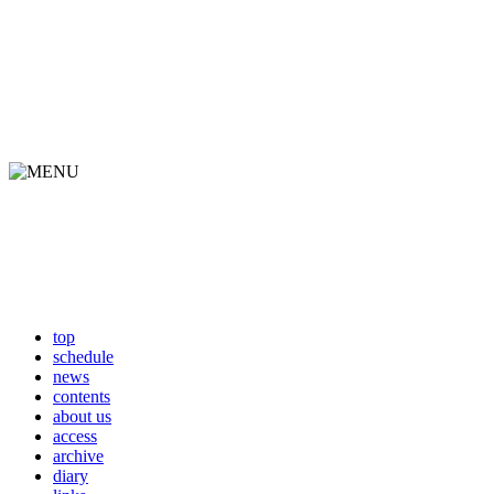
top
schedule
news
contents
about us
access
archive
diary