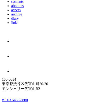
contents
about us
access
archive
diary
links
150-0034
東京都渋谷区代官山町20-20
モンシェリー代官山B2
tel. 03 5456 8880