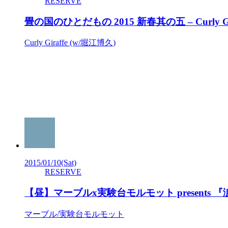
RESERVE
畳の国のひとだもの 2015 新春其の五 – Curly Gir
Curly Giraffe (w/堀江博久)
2015/01/10
(Sat)
RESERVE
【昼】マーブルx実験台モルモット present
マーブル/実験台モルモット