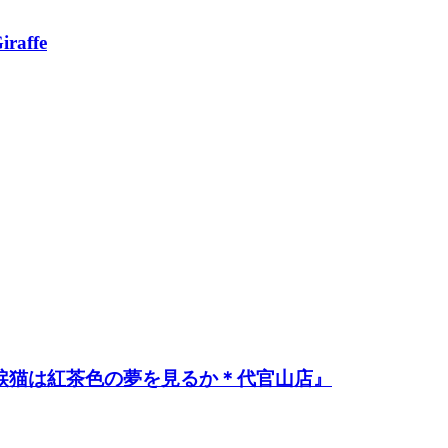
affe
s 『涙猫は紅茶色の夢を見るか＊代官山店』