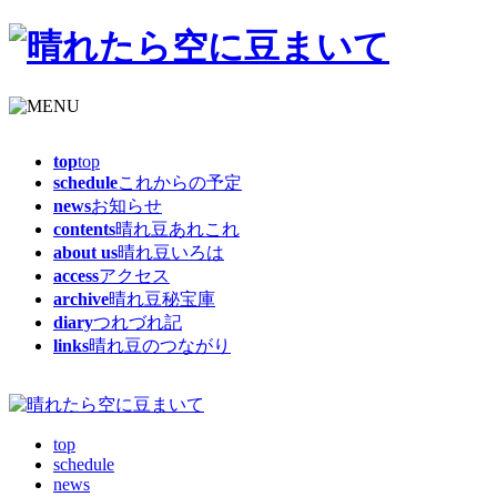
top
top
schedule
これからの予定
news
お知らせ
contents
晴れ豆あれこれ
about us
晴れ豆いろは
access
アクセス
archive
晴れ豆秘宝庫
diary
つれづれ記
links
晴れ豆のつながり
top
schedule
news