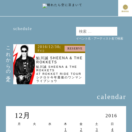
schedule
イベント名・アーティスト名で検索
これからの予定
2016/12/30
(
RESERVE
Fri)
鮎川誠 SHEENA & THE
ROKKETS
鮎川誠 SHEENA & THE
ROKKETS
47 ROKKET RIDE TOUR
シナロケ今年最後のワンマン
ライブショウ
calendar
12月
2016
月
火
水
木
金
土
日
1
2
3
4