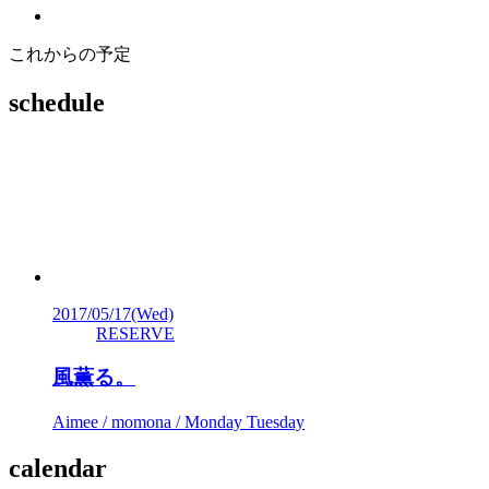
これからの予定
schedule
2017/05/17
(Wed)
RESERVE
風薫る。
Aimee / momona / Monday Tuesday
calendar