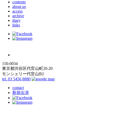
contents
about us
access
archive
diary
links
150-0034
東京都渋谷区代官山町20-20
モンシェリー代官山B2
tel. 03 5456 8880
contact
新規出演