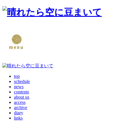
top
schedule
news
contents
about us
access
archive
diary
links