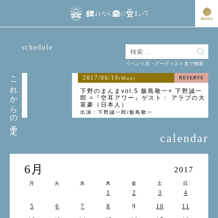
schedule
イベント名・アーティスト名で検索
これからの予定
2017/06/19
RESERVE
(Mon)
下野のまんまvol.5 飯島敬一× 下野誠一
郎 =『空耳アワー』ゲスト： アラブの大
富豪（日本人）
出演：下野誠一郎/飯島敬一
calendar
6月
2017
月
火
水
木
金
土
日
1
2
3
4
5
6
7
8
9
10
11