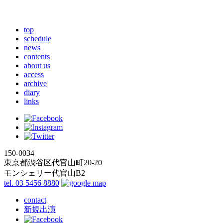
top
schedule
news
contents
about us
access
archive
diary
links
150-0034
東京都渋谷区代官山町20-20
モンシェリー代官山B2
tel. 03 5456 8880
contact
新規出演