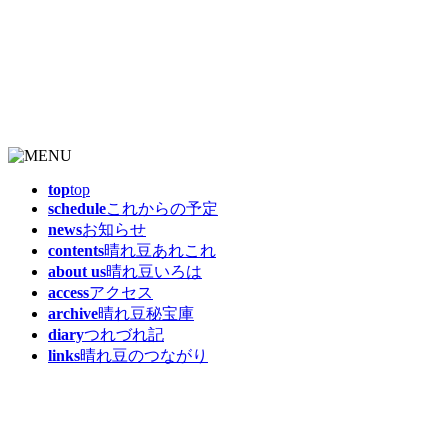
top
top
schedule
これからの予定
news
お知らせ
contents
晴れ豆あれこれ
about us
晴れ豆いろは
access
アクセス
archive
晴れ豆秘宝庫
diary
つれづれ記
links
晴れ豆のつながり