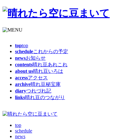
top
top
schedule
これからの予定
news
お知らせ
contents
晴れ豆あれこれ
about us
晴れ豆いろは
access
アクセス
archive
晴れ豆秘宝庫
diary
つれづれ記
links
晴れ豆のつながり
top
schedule
news