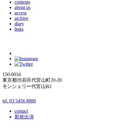
contents
about us
access
archive
diary
links
150-0034
東京都渋谷区代官山町20-20
モンシェリー代官山B2
tel. 03 5456 8880
contact
新規出演