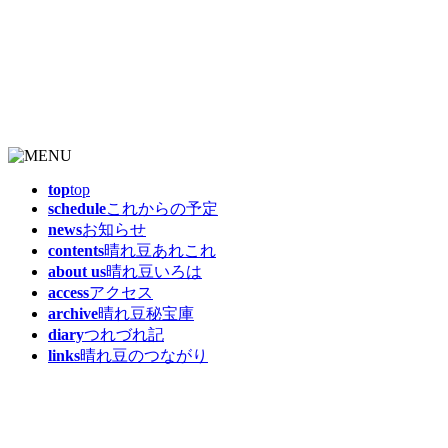
top
top
schedule
これからの予定
news
お知らせ
contents
晴れ豆あれこれ
about us
晴れ豆いろは
access
アクセス
archive
晴れ豆秘宝庫
diary
つれづれ記
links
晴れ豆のつながり