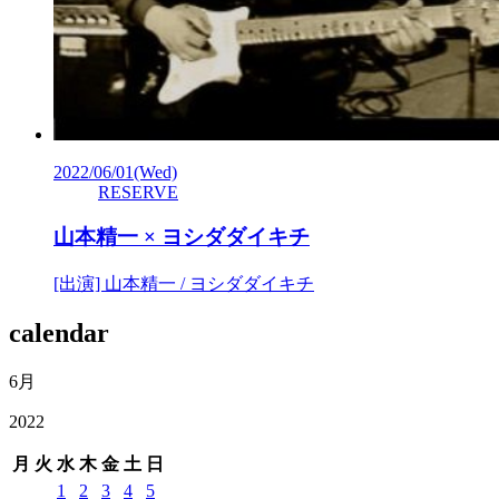
2022/06/01
(Wed)
RESERVE
山本精一 × ヨシダダイキチ
[出演] 山本精一 / ヨシダダイキチ
calendar
6月
2022
月
火
水
木
金
土
日
1
2
3
4
5