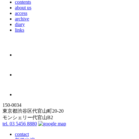
contents
about us
access
archive
diary
links
150-0034
東京都渋谷区代官山町20-20
モンシェリー代官山B2
tel. 03 5456 8880
contact