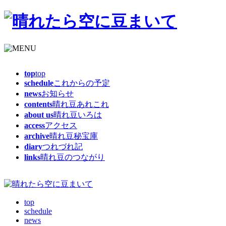
top
top
schedule
これからの予定
news
お知らせ
contents
晴れ豆あれこれ
about us
晴れ豆いろは
access
アクセス
archive
晴れ豆秘宝庫
diary
つれづれ記
links
晴れ豆のつながり
top
schedule
news