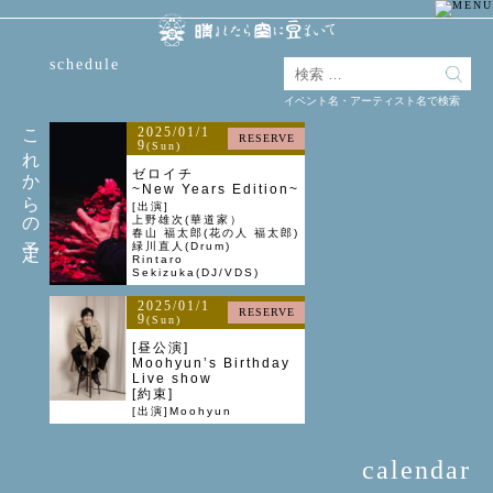
schedule
イベント名・アーティスト名で検索
これからの予定
2025/01/1
RESERVE
9
(Sun)
ゼロイチ
~New Years Edition~
[出演]
上野雄次(華道家）
春山 福太郎(花の人 福太郎)
緑川直人(Drum)
Rintaro
Sekizuka(DJ/VDS)
2025/01/1
RESERVE
9
(Sun)
[昼公演]
Moohyun’s Birthday
Live show
[約束]
[出演]Moohyun
calendar