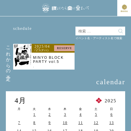
schedule
イベント名・アーティスト名で検索
これからの予定
2025/04
RESERVE
/25
(Fri)
MINYO BLOCK
PARTY vol.5
.
calendar
4月
2025
月
火
水
木
金
土
日
1
2
3
4
5
6
7
8
9
10
11
12
13