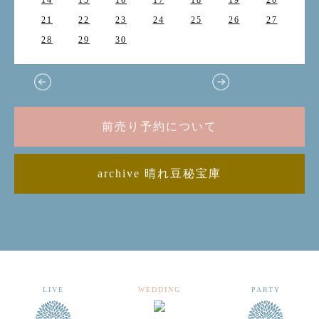
14
15
16
17
18
19
20
21
22
23
24
25
26
27
28
29
30
前売り予約について
archive 晴れ豆秘宝庫
LIVE
WEDDING
PARTY