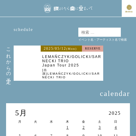
schedule
イベント名・アーティスト名で検索
これからの予定
2025/05/12
RESERVE
(Mon)
LEMAŃCZYK/GOLICKI/SAR
NECKI TRIO
Japan Tour 2025
[出
演]LEMAŃCZYK/GOLICKI/SAR
NECKI TRIO
calendar
5月
2025
月
火
水
木
金
土
日
1
2
3
4