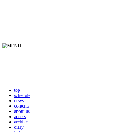
top
schedule
news
contents
about us
access
archive
diary