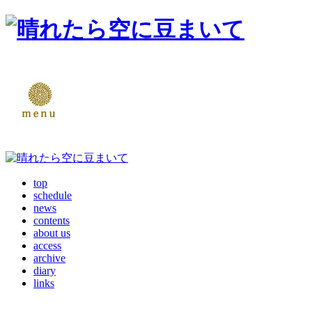
top
schedule
news
contents
about us
access
archive
diary
links