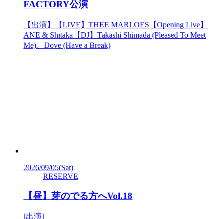
FACTORY公演
【出演】【LIVE】THEE MARLOES【Opening Live】
ANE & Shītaka【DJ】Takashi Shimada (Pleased To Meet
Me)、Dove (Have a Break)
2026/09/05
(Sat)
RESERVE
【昼】芽のでる方へVol.18
[出演]