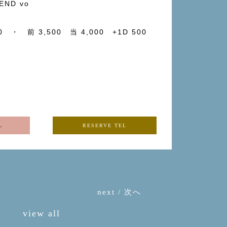
END vo
30 ・ 前 3,500 当 4,000 +1D 500
L
RESERVE TEL
next / 次へ
view all