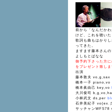
前から「なんだかわ
けど、これを聴いた
歌詞も曲もはかりし
ってきた。
ますます藤本さんの
よしもとばなな
御予約下さった方に
をプレゼント致しま
出演
藤本敦夫 vo,g,sa
橋本一子 piano,vo
橋本眞由己 key,vo
大川俊司 b,g,vo,h
小林武文 ds,per
bl
石井美紀子 vo(ex
サッチャンWFS78 v