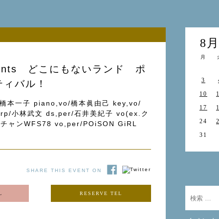
8
月
sents どこにもないランド ポ
3
ティバル！
10
/橋本一子 piano,vo/橋本眞由己 key,vo/
17
arp/小林武文 ds,per/石井美紀子 vo(ex.ク
24
ャンWFS78 vo,per/POiSON GiRL
31
SHARE THIS EVENT ON
L
RESERVE TEL