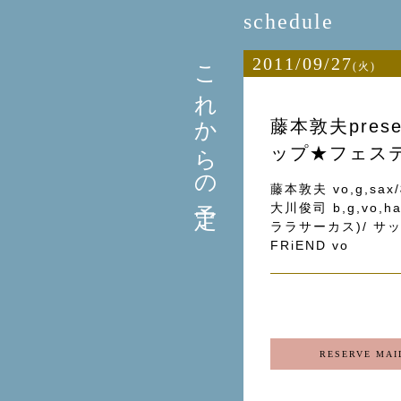
schedule
これからの予定
2011/09/27
(火)
藤本敦夫pre
ップ★フェス
藤本敦夫 vo,g,sax
大川俊司 b,g,vo,h
ララサーカス)/ サッチ
FRiEND vo
RESERVE MAI