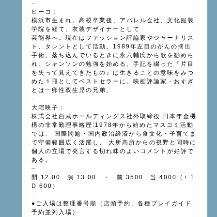
–
ピーコ：
横浜市生まれ。高校卒業後、アパレル会社、文化服装
学院を経て、衣装デザイナーとして
芸能界へ。現在はファッション評論家やジャーナリス
ト、タレントとして活動。1989年左目のがんの摘出
手術。落ち込んでいるときに永六輔氏から歌を勧めら
れ、シャンソンの勉強を始める。手記を綴った『片目
を失って見えてきたもの』は生きることの意味をみつ
めた１冊としてベストセラーに。映画評論家・おすぎ
とは一卵性双生児の兄弟。
–
大宅映子：
株式会社西武ホールディングス社外取締役 日本年金機
構の非常勤理事略歴:1978年から始めたマスコミ活動
では、 国際問題・国内政治経済から食文化・子育てま
で守備範囲広く活躍し、 大所高所からの視野と同時に
個人の立場で発言する切れ味のよいコメントが好評で
ある。
–
開 12:00 演 13:00 ・ 前 3500 当 4000（+ 1
D 600）
–
●ご入場は整理番号順（店頭予約、各種プレイガイド
予約並列入場）