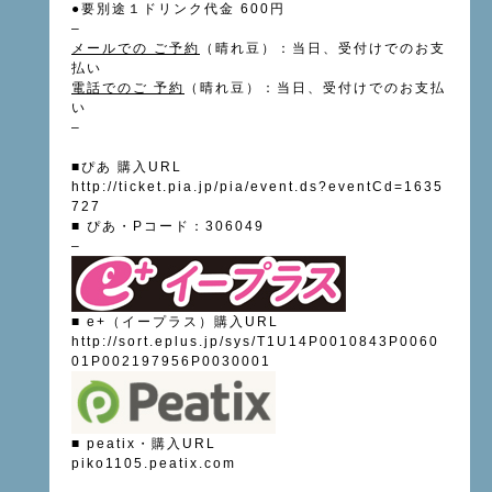
●要別途１ドリンク代金 600円
–
メールでの
ご予約
（晴れ豆）：当日、受付けでのお支
払い
電話でのご
予約
（晴れ豆）：当日、受付けでのお支払
い
–
■ぴあ 購入URL
http://ticket.pia.jp/pia/event.ds?eventCd=1635
727
■ ぴあ・Pコード：306049
–
■
e+（イープラス）購入URL
http://sort.eplus.jp/sys/T1U14P0010843P0060
01P002197956P0030001
■ peatix・購入URL
piko1105.peatix.com