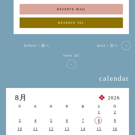
RESERVE MAIL
RESERVE TEL
before / 前へ
next / 次へ
view all
calendar
8月
2026
月
火
水
木
金
土
日
1
2
3
4
5
6
7
8
9
10
11
12
13
14
15
16