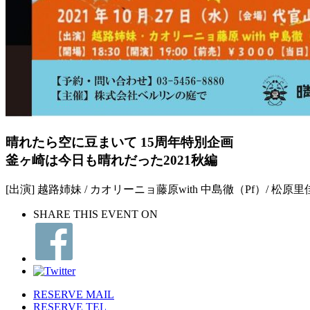
晴れたら空に豆まいて 15周年特別企画
釜ヶ崎は今日も晴れだった2021秋編
[出演] 越路姉妹 / カオリーニョ藤原with 中島徹（Pf）/ 松原里佳 wi
SHARE THIS EVENT ON
RESERVE MAIL
RESERVE TEL