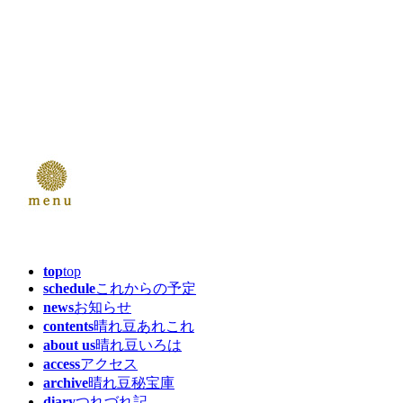
top
top
schedule
これからの予定
news
お知らせ
contents
晴れ豆あれこれ
about us
晴れ豆いろは
access
アクセス
archive
晴れ豆秘宝庫
diary
つれづれ記