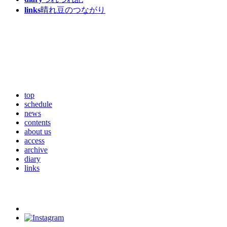
links
晴れ豆のつながり
top
schedule
news
contents
about us
access
archive
diary
links