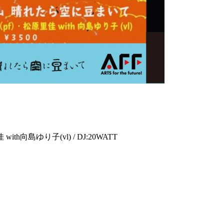
th向島ゆり子(vl) / DJ:20WATT