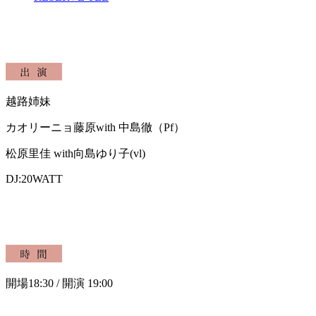
越路姉妹
カオリーニョ藤原with 中島徹（Pf）
松原里佳 with向島ゆり子(vl)
DJ:20WATT
開場
18:
30
/ 開演 19:00