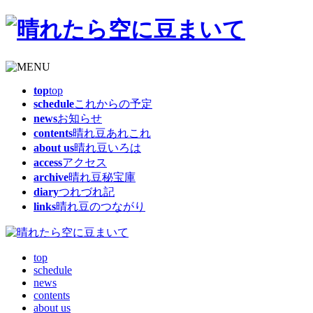
top
top
schedule
これからの予定
news
お知らせ
contents
晴れ豆あれこれ
about us
晴れ豆いろは
access
アクセス
archive
晴れ豆秘宝庫
diary
つれづれ記
links
晴れ豆のつながり
top
schedule
news
contents
about us