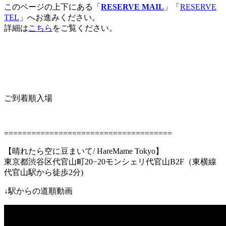
このページの上下にある「
RESERVE MAIL
」「
RESERVE
TEL
」へお進みください。
詳細は
こちら
をご覧ください。
ご到着順入場
=====================================
【晴れたら空に豆まいて
/ HareMame Tokyo
】
東京都渋谷区代官山町
20−20
モンシェリ代官山
B2F
（東横線
代官山駅
から徒歩
2
分
)
↓
駅からの道順動画