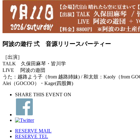
阿波の遊行 弍 音源リリースパーティー
［出演］
TALK 久保田麻琴・皆川学
LIVE 阿波の遊団
うた：越路よう子（from 越路姉妹) / 和太鼓：Kaoly（fr
Alei（GOCOO）・Kage(四股舞)
SHARE THIS EVENT ON
RESERVE MAIL
RESERVE TEL