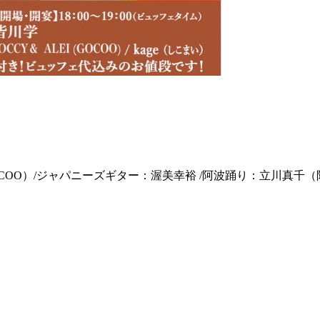
om GOCOO）/ジャパニーズギター：渥美幸裕 /阿波踊り：立川真千