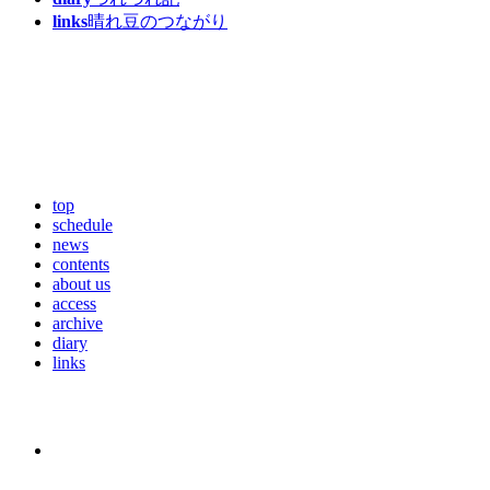
links
晴れ豆のつながり
top
schedule
news
contents
about us
access
archive
diary
links