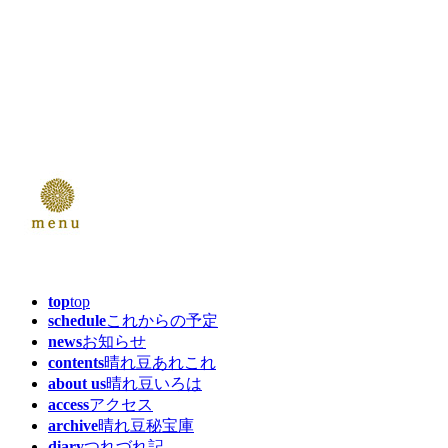
top
top
schedule
これからの予定
news
お知らせ
contents
晴れ豆あれこれ
about us
晴れ豆いろは
access
アクセス
archive
晴れ豆秘宝庫
diary
つれづれ記