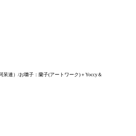
（阿呆連）/お囃子：蘭子(アートワーク)＋Yoccy＆