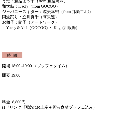
うた：越路よう子（from 越路姉妹）
和太鼓：Kaoly（from GOCOO）
ジャパニーズギター：渥美幸裕
（from 邦楽二.〇）
阿波踊り：立川真千（阿呆連）
お囃子：蘭子（アートワーク）
＋Yoccy＆Alei（GOCOO) ・ Kage(四股舞)
開場 18:00 -19:00 （ブッフェタイム）
開宴 19:00
料金 8,800円
(1ドリンク+阿波のお土産＋阿波食材ブッフェ込み)