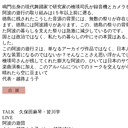
鳴門出身の現代舞踊家で研究家の檜瑛司氏が録音機とカメラ
阿波の遊行の取り組みは1５年以上前に遡る。
徳島に残されたこうした音源の背景には、無数の祭りが存在
ます。徳島には阿波踊りがあります。この、徳島の祭りの背
た阿波の暮らしを支えた祭りは急激に減少しているのです。
国とは政治ではなく、私たちの暮らしの中にその本質はある
した。
この阿波の遊行２は、単なるアーカイヴ作品ではなく、日本
大な装置になるのではないか？そんなことさえ思い浮かんで
檜瑛司さんが残してくれた膨大な阿波の、ひいては日本のサ
楽曲演奏に加え、このアルバムについてのトークを交えなが
晴れたら空に豆まいて
代表・越路よう子
TALK 久保田麻琴・皆川学
LIVE
阿波の遊団