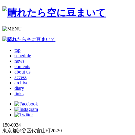
top
schedule
news
contents
about us
access
archive
diary
links
150-0034
東京都渋谷区代官山町20-20