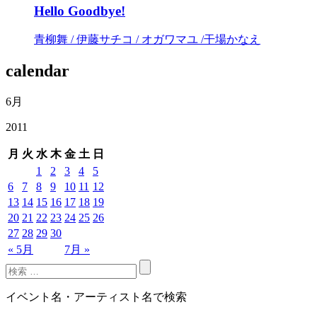
Hello Goodbye!
青柳舞 / 伊藤サチコ / オガワマユ /干場かなえ
calendar
6月
2011
月
火
水
木
金
土
日
1
2
3
4
5
6
7
8
9
10
11
12
13
14
15
16
17
18
19
20
21
22
23
24
25
26
27
28
29
30
« 5月
7月 »
イベント名・アーティスト名で検索