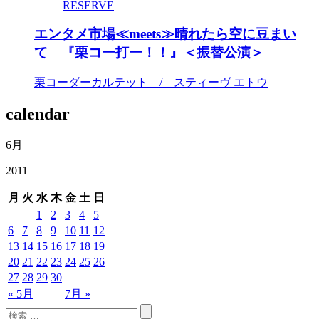
RESERVE
エンタメ市場≪meets≫晴れたら空に豆まい
て 『栗コー打ー！！』＜振替公演＞
栗コーダーカルテット / スティーヴ エトウ
calendar
6月
2011
月
火
水
木
金
土
日
1
2
3
4
5
6
7
8
9
10
11
12
13
14
15
16
17
18
19
20
21
22
23
24
25
26
27
28
29
30
« 5月
7月 »