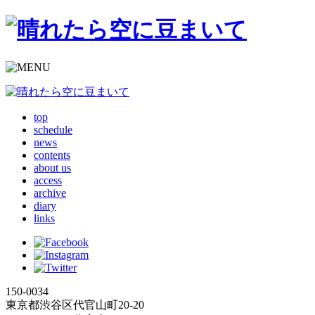
top
schedule
news
contents
about us
access
archive
diary
links
150-0034
東京都渋谷区代官山町20-20