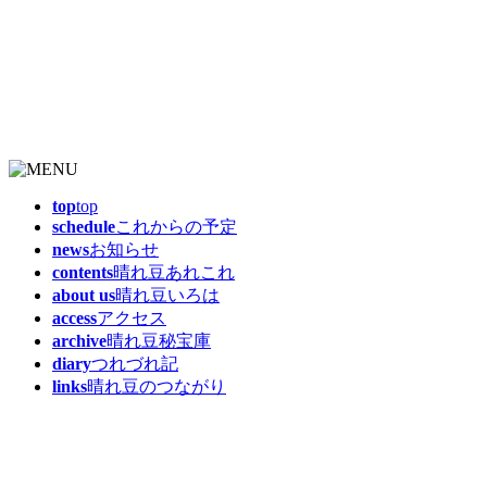
top
top
schedule
これからの予定
news
お知らせ
contents
晴れ豆あれこれ
about us
晴れ豆いろは
access
アクセス
archive
晴れ豆秘宝庫
diary
つれづれ記
links
晴れ豆のつながり