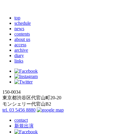
top
schedule
news
contents
about us
access
archive
diary
links
150-0034
東京都渋谷区代官山町20-20
モンシェリー代官山B2
tel. 03 5456 8880
contact
新規出演