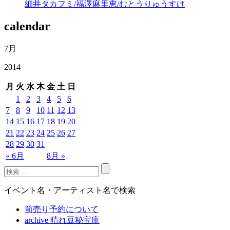
細井タカフミ/福澤麻里恵/むとうりゅうすけ
calendar
7月
2014
月
火
水
木
金
土
日
1
2
3
4
5
6
7
8
9
10
11
12
13
14
15
16
17
18
19
20
21
22
23
24
25
26
27
28
29
30
31
« 6月
8月 »
イベント名・アーティスト名で検索
前売り予約について
archive 晴れ豆秘宝庫