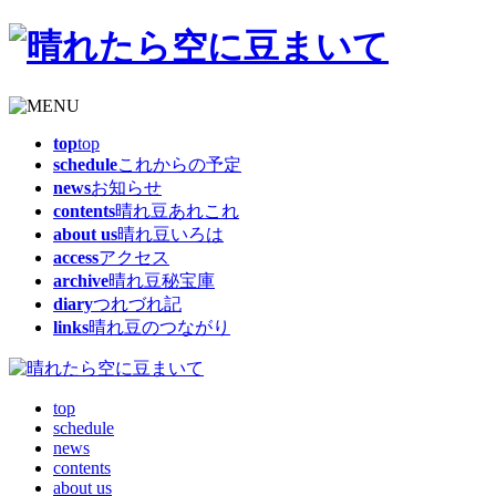
top
top
schedule
これからの予定
news
お知らせ
contents
晴れ豆あれこれ
about us
晴れ豆いろは
access
アクセス
archive
晴れ豆秘宝庫
diary
つれづれ記
links
晴れ豆のつながり
top
schedule
news
contents
about us