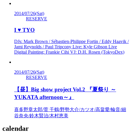
2014/07/26
(Sat)
RESERVE
I ♥ TYO
DJs: Mark Brown / Sébastien-Philippe Fortin / Eddy Haavik /
Jami Reynolds / Paul Tripcony Live: Kyle Gibson Live
Digital Painting: Frankie Cihi VJ: D.H. Rosen (TokyoDex)
2014/07/26
(Sat)
RESERVE
【昼】Big show project Vol.2 『夏祭り ～
YUKATA afternoon～』
喜多野章太郎/菅 千鶴/野勢大介/カツオ/高畠愛/輪音/細
谷奈央/鈴木賢治/木村恵美
calendar