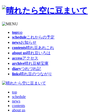
top
top
schedule
これからの予定
news
お知らせ
contents
晴れ豆あれこれ
about us
晴れ豆いろは
access
アクセス
archive
晴れ豆秘宝庫
diary
つれづれ記
links
晴れ豆のつながり
top
schedule
news
contents
about us