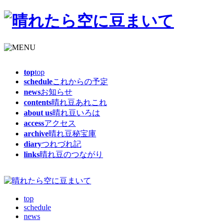
top
top
schedule
これからの予定
news
お知らせ
contents
晴れ豆あれこれ
about us
晴れ豆いろは
access
アクセス
archive
晴れ豆秘宝庫
diary
つれづれ記
links
晴れ豆のつながり
top
schedule
news