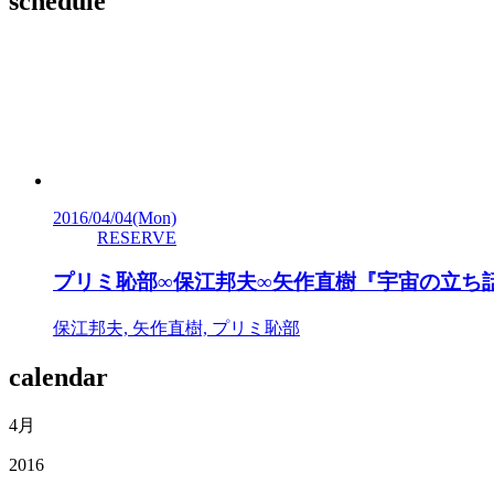
schedule
2016/04/04
(Mon)
RESERVE
プリミ恥部∞保江邦夫∞矢作直樹『宇宙の立ち話』 Stand T
保江邦夫, 矢作直樹, プリミ恥部
calendar
4月
2016