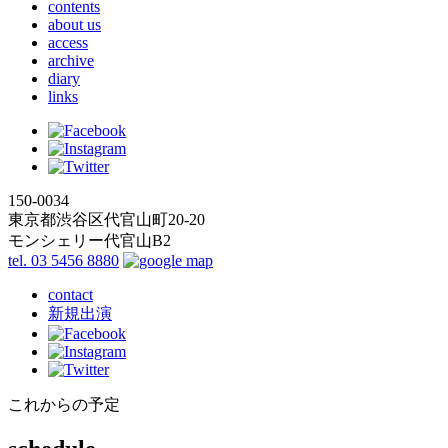
contents
about us
access
archive
diary
links
150-0034
東京都渋谷区代官山町20-20
モンシェリー代官山B2
tel. 03 5456 8880
contact
新規出演
これからの予定