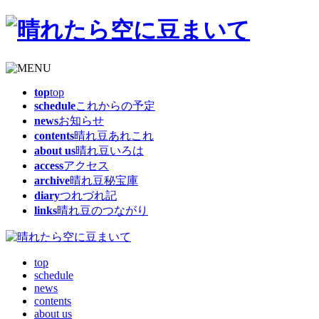
top
top
schedule
これからの予定
news
お知らせ
contents
晴れ豆あれこれ
about us
晴れ豆いろは
access
アクセス
archive
晴れ豆秘宝庫
diary
つれづれ記
links
晴れ豆のつながり
top
schedule
news
contents
about us