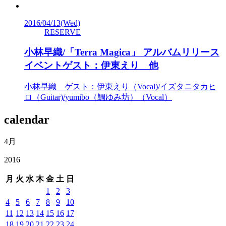
2016/04/13
(Wed)
RESERVE
小林早織/「Terra Magica」 アルバムリリース
イベントゲスト：伊東えり 他
小林早織 ゲスト：伊東えり（Vocal)/イズタニタカヒ
ロ（Guitar)/yumibo（鯛ゆみ坊）（Vocal）
calendar
4月
2016
月
火
水
木
金
土
日
1
2
3
4
5
6
7
8
9
10
11
12
13
14
15
16
17
18
19
20
21
22
23
24