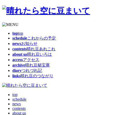
top
top
schedule
これからの予定
news
お知らせ
contents
晴れ豆あれこれ
about us
晴れ豆いろは
access
アクセス
archive
晴れ豆秘宝庫
diary
つれづれ記
links
晴れ豆のつながり
top
schedule
news
contents
about us