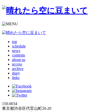
top
schedule
news
contents
about us
access
archive
diary
links
150-0034
東京都渋谷区代官山町20-20