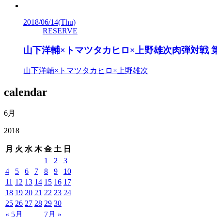
2018/06/14
(Thu)
RESERVE
山下洋輔×トマツタカヒロ×上野雄次肉弾対戦 
山下洋輔×トマツタカヒロ×上野雄次
calendar
6月
2018
月
火
水
木
金
土
日
1
2
3
4
5
6
7
8
9
10
11
12
13
14
15
16
17
18
19
20
21
22
23
24
25
26
27
28
29
30
« 5月
7月 »