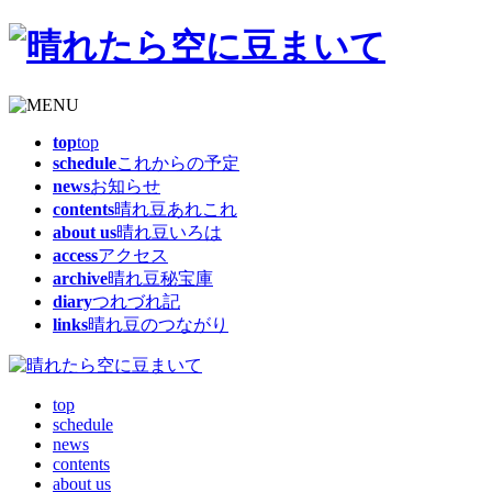
top
top
schedule
これからの予定
news
お知らせ
contents
晴れ豆あれこれ
about us
晴れ豆いろは
access
アクセス
archive
晴れ豆秘宝庫
diary
つれづれ記
links
晴れ豆のつながり
top
schedule
news
contents
about us