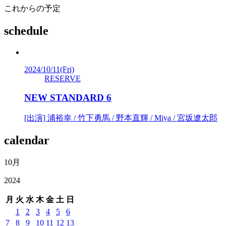
これからの予定
schedule
2024/10/11
(Fri)
RESERVE
NEW STANDARD 6
[出演] 浦裕幸 / 竹下勇馬 / 野本直輝 / Miya / 宮坂遼太郎
calendar
10月
2024
月
火
水
木
金
土
日
1
2
3
4
5
6
7
8
9
10
11
12
13