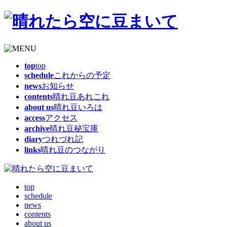
top
top
schedule
これからの予定
news
お知らせ
contents
晴れ豆あれこれ
about us
晴れ豆いろは
access
アクセス
archive
晴れ豆秘宝庫
diary
つれづれ記
links
晴れ豆のつながり
top
schedule
news
contents
about us