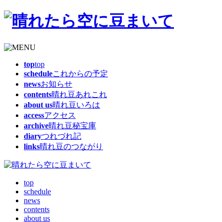
top
top
schedule
これからの予定
news
お知らせ
contents
晴れ豆あれこれ
about us
晴れ豆いろは
access
アクセス
archive
晴れ豆秘宝庫
diary
つれづれ記
links
晴れ豆のつながり
top
schedule
news
contents
about us