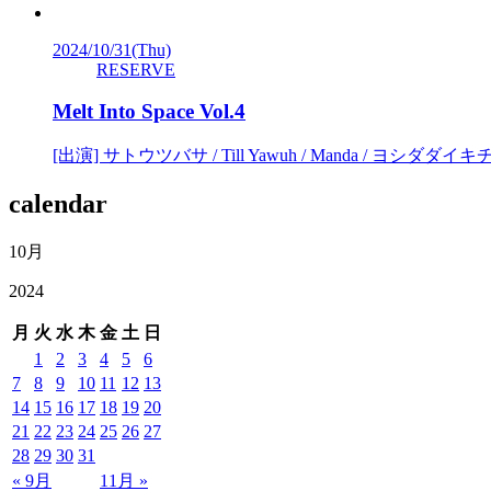
2024/10/31
(Thu)
RESERVE
Melt Into Space Vol.4
[出演] サトウツバサ / Till Yawuh / Manda / ヨシダダイキチ / R
calendar
10月
2024
月
火
水
木
金
土
日
1
2
3
4
5
6
7
8
9
10
11
12
13
14
15
16
17
18
19
20
21
22
23
24
25
26
27
28
29
30
31
« 9月
11月 »