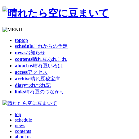
top
top
schedule
これからの予定
news
お知らせ
contents
晴れ豆あれこれ
about us
晴れ豆いろは
access
アクセス
archive
晴れ豆秘宝庫
diary
つれづれ記
links
晴れ豆のつながり
top
schedule
news
contents
about us