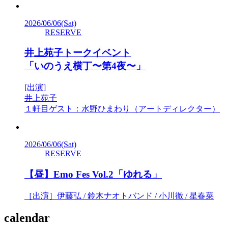
2026/06/06
(Sat)
RESERVE
井上苑子トークイベント
「いのうえ横丁〜第4夜〜」
[出演]
井上苑子
１軒目ゲスト：水野ひまわり（アートディレクター）
2026/06/06
(Sat)
RESERVE
【昼】Emo Fes Vol.2「ゆれる」
［出演］伊藤弘 / 鈴木ナオトバンド / 小川徹 / 星春菜
calendar