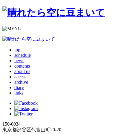
top
schedule
news
contents
about us
access
archive
diary
links
150-0034
東京都渋谷区代官山町20-20