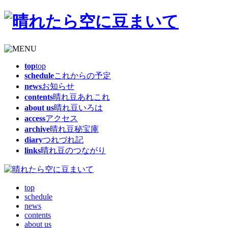
top
top
schedule
これからの予定
news
お知らせ
contents
晴れ豆あれこれ
about us
晴れ豆いろは
access
アクセス
archive
晴れ豆秘宝庫
diary
つれづれ記
links
晴れ豆のつながり
top
schedule
news
contents
about us