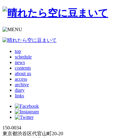
top
schedule
news
contents
about us
access
archive
diary
links
150-0034
東京都渋谷区代官山町20-20