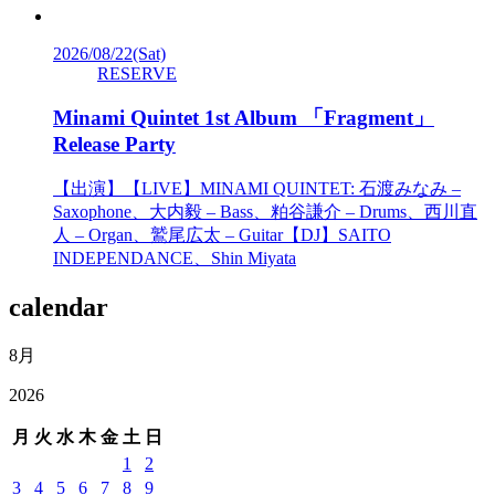
2026/08/22
(Sat)
RESERVE
Minami Quintet 1st Album 「Fragment」
Release Party
【出演】【LIVE】MINAMI QUINTET: 石渡みなみ –
Saxophone、大内毅 – Bass、粕谷謙介 – Drums、西川直
人 – Organ、鷲尾広太 – Guitar【DJ】SAITO
INDEPENDANCE、Shin Miyata
calendar
8月
2026
月
火
水
木
金
土
日
1
2
3
4
5
6
7
8
9