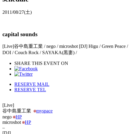
2011/08/27
(土)
capital sounds
[Live]谷中島重工業 / nego / microshot [DJ] Higu / Green Peace /
DOI / Couch Rock / SAYAKA(黒妻) /
SHARE THIS EVENT ON
RESERVE MAIL
RESERVE TEL
[Live]
谷中島重工業
myspace
nego
HP
microshot
HP
–
[DJ]