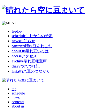
top
top
schedule
これからの予定
news
お知らせ
contents
晴れ豆あれこれ
about us
晴れ豆いろは
access
アクセス
archive
晴れ豆秘宝庫
diary
つれづれ記
links
晴れ豆のつながり
top
schedule
news
contents
about us