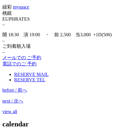
繰彩
myspace
桃鏡
EUPHRATES
–
開 18:30 演 19:00 ・ 前 2,500 当3,000 +1D(500)
–
ご到着順入場
–
メールでの ご予約
電話でのご 予約
RESERVE MAIL
RESERVE TEL
before / 前へ
next / 次へ
view all
calendar