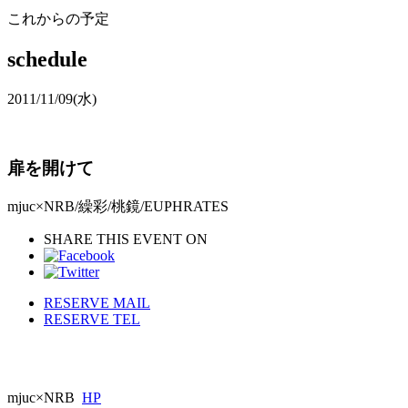
これからの予定
schedule
2011/11/09
(水)
扉を開けて
mjuc×NRB/繰彩/桃鏡/EUPHRATES
SHARE THIS EVENT ON
RESERVE MAIL
RESERVE TEL
mjuc×NRB
HP