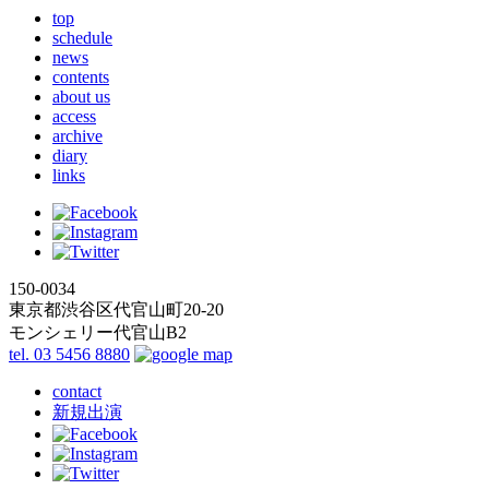
top
schedule
news
contents
about us
access
archive
diary
links
150-0034
東京都渋谷区代官山町20-20
モンシェリー代官山B2
tel. 03 5456 8880
contact
新規出演