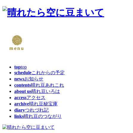
top
top
schedule
これからの予定
news
お知らせ
contents
晴れ豆あれこれ
about us
晴れ豆いろは
access
アクセス
archive
晴れ豆秘宝庫
diary
つれづれ記
links
晴れ豆のつながり