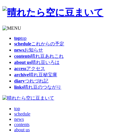
top
top
schedule
これからの予定
news
お知らせ
contents
晴れ豆あれこれ
about us
晴れ豆いろは
access
アクセス
archive
晴れ豆秘宝庫
diary
つれづれ記
links
晴れ豆のつながり
top
schedule
news
contents
about us