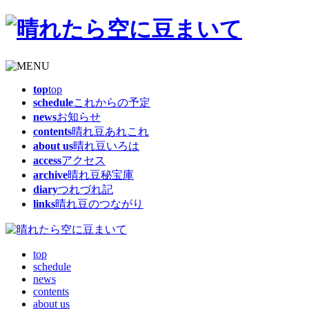
top
top
schedule
これからの予定
news
お知らせ
contents
晴れ豆あれこれ
about us
晴れ豆いろは
access
アクセス
archive
晴れ豆秘宝庫
diary
つれづれ記
links
晴れ豆のつながり
top
schedule
news
contents
about us