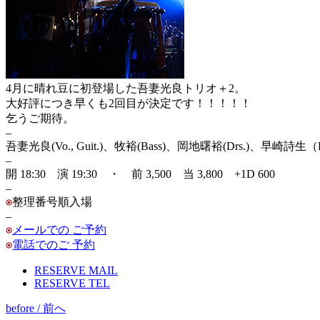
4月に晴れ豆に初登場した吾妻光良トリオ＋2。
大好評につき早くも2回目が決定です！！！！！
乞うご期待。
–
吾妻光良(Vo., Guit.)、牧裕(Bass)、岡地曙裕(Drs.)、早崎詩生（P
–
開 18:30 演 19:30 ・ 前 3,500 当 3,800 +1D 600
–
整理番号順入場
–
メールでの ご予約
電話でのご 予約
RESERVE MAIL
RESERVE TEL
before / 前へ