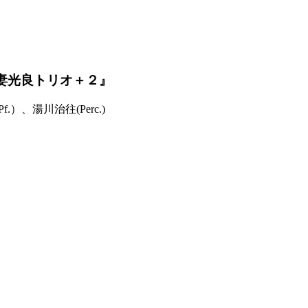
吾妻光良トリオ＋２』
f.）、湯川治往(Perc.)