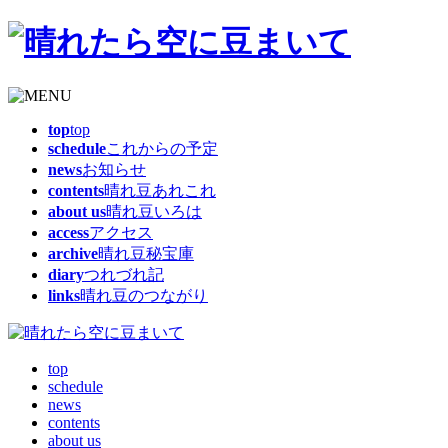
top
top
schedule
これからの予定
news
お知らせ
contents
晴れ豆あれこれ
about us
晴れ豆いろは
access
アクセス
archive
晴れ豆秘宝庫
diary
つれづれ記
links
晴れ豆のつながり
top
schedule
news
contents
about us