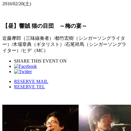
2016/02/20
(土)
【昼】響賊 猫の目団 ～梅の宴～
近藤摩郎（三味線奏者）/都竹宏樹（シンガーソングライタ
ー）/木場章典（ギタリスト）/石尾祥馬（シンガーソングラ
イター）/ヒデ（MC）
SHARE THIS EVENT ON
RESERVE MAIL
RESERVE TEL