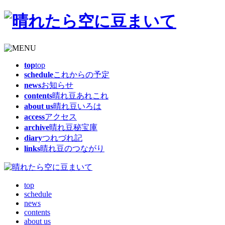
top
top
schedule
これからの予定
news
お知らせ
contents
晴れ豆あれこれ
about us
晴れ豆いろは
access
アクセス
archive
晴れ豆秘宝庫
diary
つれづれ記
links
晴れ豆のつながり
top
schedule
news
contents
about us