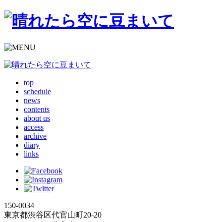
top
schedule
news
contents
about us
access
archive
diary
links
150-0034
東京都渋谷区代官山町20-20