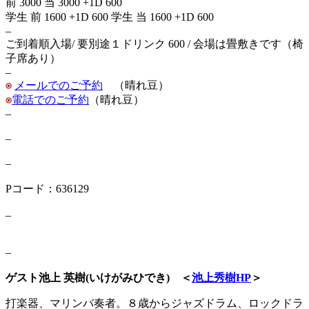
前 3000 当 3000 +1D 600
学生 前 1600 +1D 600 学生 当 1600 +1D 600
–
ご到着順入場/ 要別途１ドリンク 600 / 会場は畳敷きです（椅
子席あり）
–
メールでのご予約
（晴れ豆）
電話でのご予約
（晴れ豆）
–
–
–
Pコード：636129
–
–
ゲスト池上 英樹
(
いけがみひでき
)
＜
池上秀樹HP
＞
打楽器、マリンバ奏者。８歳からジャズドラム、ロックドラ