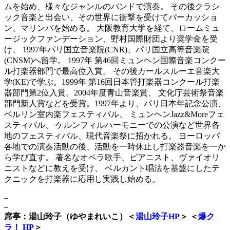
ムを始め、様々なジャンルのバンドで演奏。 その後クラシ
ック音楽と出会い、その世界に衝撃を受けてパーカッショ
ン、マリンバを始める。 大阪教育大学を経て、ロームミュ
ージックファンデーション、野村国際財団より奨学金を受
け、 1997年パリ国立音楽院(CNR)、パリ国立高等音楽院
(CNSM)へ留学。 1997年 第46回ミュンヘン国際音楽コンクー
ル打楽器部門で最高位入賞。 その後カールスルーエ音楽大
学(KE)で学ぶ。1999年 第16回日本管打楽器コンクール打楽
器部門第2位入賞。2004年度青山音楽賞、 文化庁芸術祭音楽
部門新人賞などを受賞。1997年より、パリ日本年記念公演、
ベルリン室内楽フェスティバル、 ミュンヘンJazz&Moreフェ
スティバル、 ケルンフィルハーモニーでの公演など世界各
地のフェスティバル、現代音楽祭に招かれる。 ヨーロッパ
各地での演奏活動の後、活動を一時休止し打楽器音楽を一か
ら学び直す。 著名なオペラ歌手、ピアニスト、ヴァイオリ
ニストなどに教えを受け、 ベルカント唱法を基盤にしたテ
クニックを打楽器に応用し実践し始める。
–
–
席亭：湯山玲子（ゆやまれいこ）＜
湯山玲子HP
＞ ＜
爆ク
ラ！ HP
＞