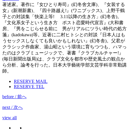
著述家。著作に『女ひとり寿司』
(
幻冬舍文庫
)
、『女装する
女』
(
新潮新書
)
、『四十路越え
!
』
(
ワニブックス
)
、上野千鶴
子との対談集「快楽上等
!
3.11
以降の生き方」
(
幻冬舎
)
。
『文化系女子という生き方 ポスト恋愛時代宣言』
(
大和書
房、『男をこじらせる前に 男がリアルにツラい時代の処方
箋』
(kadokawa)
等。近著に二村ヒトシとの対談『日本人はも
うセックスしなくても良いかもしれない』
(
幻冬舎
)
。父君が
クラシック作曲家、湯山昭という環境に育ちつつも、ハマっ
たのはクラブミュージックで、著書『クラブカルチャー
!
』
(
毎日新聞出版局
)
は、クラブ文化を都市や歴史風土の観点か
ら分析、論考を行った。日本大学藝術学部文芸学科非常勤講
師。
RESERVE MAIL
RESERVE TEL
before / 前へ
next / 次へ
view all