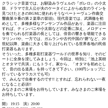
クラシック音楽では、お馴染みラヴェルの『ボレロ』の小太
鼓、ドラマで主人公が夫のケータイによからぬ女のラインを
見つけたときのBGMに使われそうなベートーヴェン作曲交
響曲第９番の第２楽章の冒頭)、現代音楽では、武満徹を初
めとして、多種多様なアンサンブル作品があり、楽器に注目
すれば、ティンパニや小太鼓などの定番に加え、メロディー
を奏でられる打楽器の長としては、倍音の響きを堪能できる
マリンバや、一方では、ガムランや古代中国の“磬”など、20
世紀以降、楽曲に大きく取り上げられている世界各地の民俗
打楽器もあります。
そういった、多種多彩打楽器ワールドの世界を知り、その
ビ
ートに全身を浸してみましょう。今回は、特別に「池上英樹
とオタマで共演」にもトライ。家から、「オタマを初
めとし
て、音の出る道具」を持ってきて下さい。(100
円ショップに
打っているマラカスでも可)
で、みんなで合奏するのです!! とすれば、忘れられない一夜
になること必須!!
みなさまのご来場をお待ちしています。みなさまのご来場を
お待ちしています。
–
開） 19:15 演）20:00