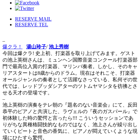
RESERVE MAIL
RESERVE TEL
–
爆クラ！
湯山玲子
/
池上秀樹
今回は爆クラ! 史上初、打楽器を取り上げてみます。ゲスト
の池上英樹さんは、ミュンヘン国際音楽コンクール打楽器部
門で最高位入賞の打楽器、マリンバ奏者。しかし、そのキャ
リアスタートは8歳からのドラム。現在はそれこそ、打楽器
オールジャンルの奏者として活躍なさっている、私何ぞの世
代では、レッドブッダシアターのツトムヤマシタを彷彿とさ
せる天才の登場です。
–
池上英樹の演奏をテレ朝の『題名のない音楽会』にて、反田
恭平のピアノと共演した、ラヴェルの『夜のガスパール』で
初体験した時の驚愕と言ったら!!! こういうセッションであ
りがちな異種格闘技的なものではなく、池上さんが繰り出し
ていくビートと音色の香気に、ピアノが悶えていくような現
場にひたすら驚愕。